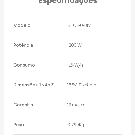
Especificações
Modelo
SEC190-BIV
Potência
1200 W
Consumo
1,2kW/h
Dimensões [LxAxP]
155x190x68mm
Garantia
12 meses
Peso
0.290Kg