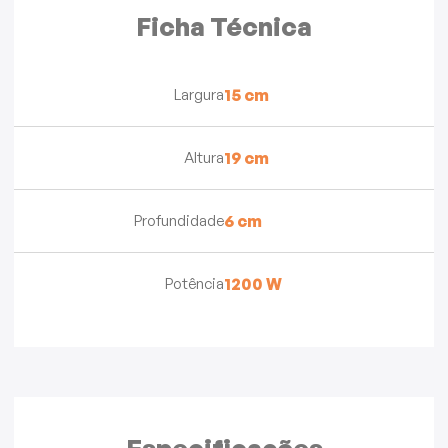
Ficha Técnica
Largura
15 cm
Altura
19 cm
Profundidade
6 cm
Potência
1200 W