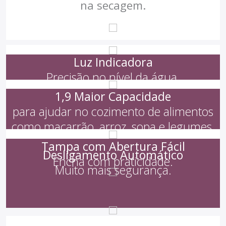
na secagem.
Luz Indicadora
Precisão no nível da água.
1,9 Maior Capacidade
para ajudar no cozimento de alimentos
como macarrão, arroz, sopa e legumes.
Tampa com Abertura Fácil
Desligamento Automático
Encha com praticidade.
Muito mais segurança.