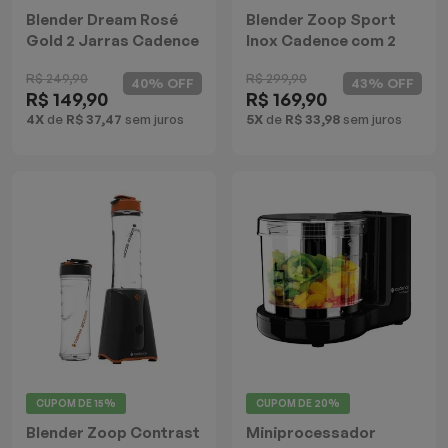
Blender Dream Rosé
Blender Zoop Sport
Gold 2 Jarras Cadence
Inox Cadence com 2
Jarras
R$ 249,90
R$ 299,90
40% OFF
43% OFF
R$ 149,90
R$ 169,90
4X
de
R$ 37,47
sem juros
5X
de
R$ 33,98
sem juros
CUPOM DE
15%
CUPOM DE
20%
Blender Zoop Contrast
Miniprocessador