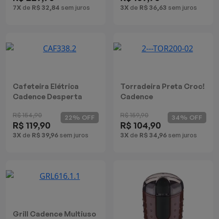
7X
de
R$ 32,84
sem juros
3X
de
R$ 36,63
sem juros
Cafeteira Elétrica
Torradeira Preta Croc!
Cadence Desperta
Cadence
Contrast
R$ 154,90
R$ 159,90
22% OFF
34% OFF
R$ 119,90
R$ 104,90
3X
de
R$ 39,96
sem juros
3X
de
R$ 34,96
sem juros
Grill Cadence Multiuso