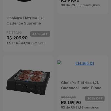
3X
de
R$ 33,30
sem juros
Chaleira Elétrica 1,7L
Cadence Supreme
Control Inox
R$ 379,90
44% OFF
R$ 209,90
6X
de
R$ 34,98
sem juros
Chaleira Elétrica 1,7L
Cadence Lumini Blanc
R$ 229,90
30% OFF
R$ 159,90
5X
de
R$ 31,98
sem juros