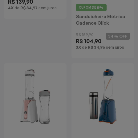
R$ 139,90
4X
de
R$ 34,97
sem juros
CUPOM DE
15%
Sanduicheira Elétrica
Cadence Click
R$ 159,90
34% OFF
R$ 104,90
3X
de
R$ 34,96
sem juros