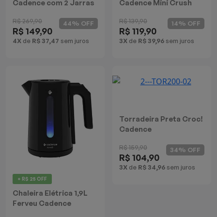
Cadence com 2 Jarras
Cadence Mini Crush
Preto
R$ 269,90
R$ 139,90
44% OFF
14% OFF
R$ 149,90
R$ 119,90
4X
de
R$ 37,47
sem juros
3X
de
R$ 39,96
sem juros
Torradeira Preta Croc!
Cadence
R$ 159,90
34% OFF
R$ 104,90
3X
de
R$ 34,96
sem juros
+ R$ 25 OFF
Chaleira Elétrica 1,9L
Ferveu Cadence