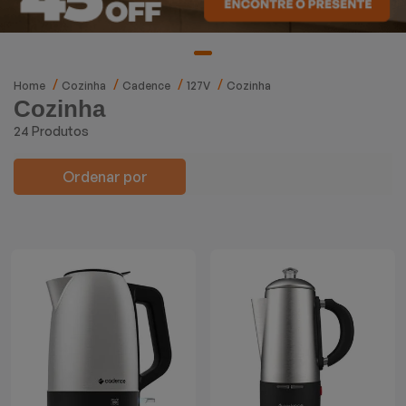
Mixers
Processadores
Home
Cozinha
Cadence
127V
Cozinha
Cozinha
Coifas
24 Produtos
Churrasqueiras
Ordenar por
Panelas Elétricas
Torradeiras
Máquina de Waffle
Bebedouros
Cooktops