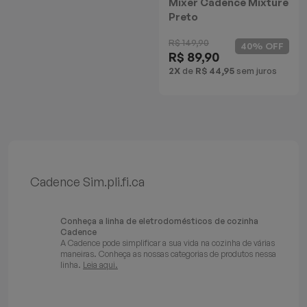
Mixer Cadence Mixture
Preto
R$ 149,90
40% OFF
R$ 89,90
2X
de
R$ 44,95
sem juros
Cadence Sim.pli.fi.ca
Conheça a linha de eletrodomésticos de cozinha
Cadence
A Cadence pode simplificar a sua vida na cozinha de várias
maneiras. Conheça as nossas categorias de produtos nessa
linha.
Leia aqui.