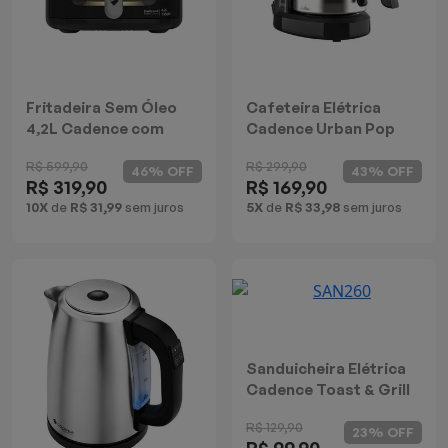
Fritadeira Sem Óleo
Cafeteira Elétrica
4,2L Cadence com
Cadence Urban Pop
Visor Delicook Fryer
Inox
R$ 599,90
R$ 299,90
Show
46% OFF
43% OFF
R$ 319,90
R$ 169,90
10X
de
R$ 31,99
sem juros
5X
de
R$ 33,98
sem juros
Sanduicheira Elétrica
Cadence Toast & Grill
R$ 129,90
23% OFF
R$ 99,90