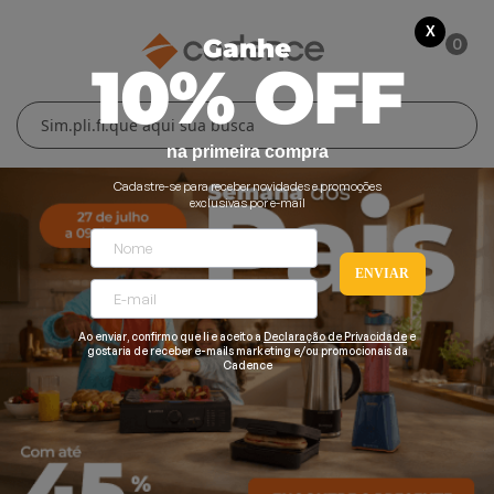
X
0
Ganhe
10% OFF
Cuidados Pessoais
Conforto Térmico
Cozinha
Lar
na primeira compra
Blenders
Ferros e Passadeiras
Aquecedores
Escovas Secadoras
Cadastre-se para receber novidades e promoções
exclusivas por e-mail
Liquidificadores
Climatizadores
Secadores
ENVIAR
Grills e Sanduicheiras
Ventiladores
Cortadores de Cabelo
Chaleiras Elétricas
Pranchas
Ao enviar, confirmo que li e aceito a
Declaração de Privacidade
e
gostaria de receber e-mails marketing e/ou promocionais da
Cadence
Cafeteiras
Fritadeiras