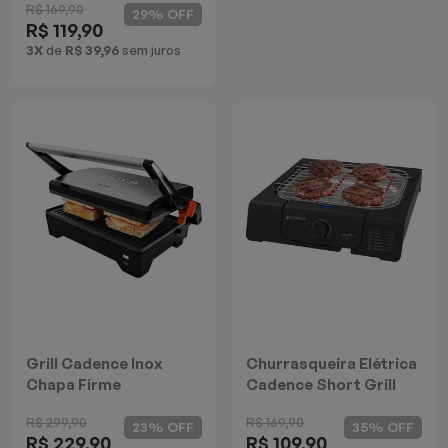
R$ 169,90
29% OFF
R$ 119,90
3X
de
R$ 39,96
sem juros
Grill Cadence Inox
Churrasqueira Elétrica
Chapa Firme
Cadence Short Grill
R$ 299,90
R$ 169,90
23% OFF
35% OFF
R$ 229,90
R$ 109,90