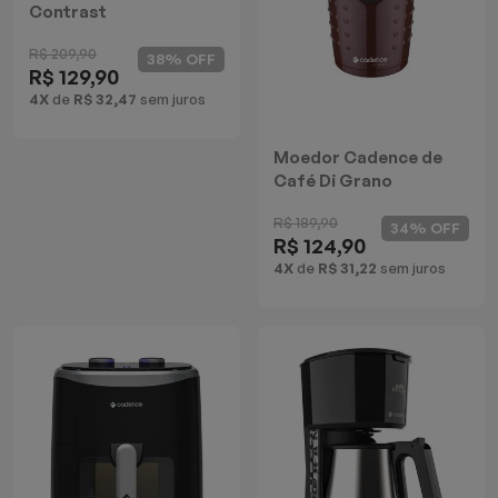
Contrast
R$ 209,90
38% OFF
R$ 129,90
4X
de
R$ 32,47
sem juros
Moedor Cadence de
Café Di Grano
R$ 189,90
34% OFF
R$ 124,90
4X
de
R$ 31,22
sem juros