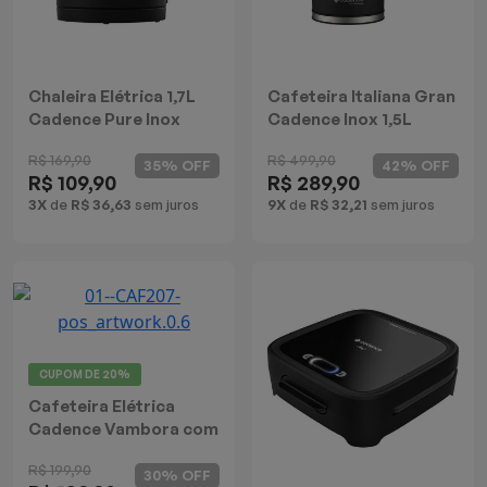
Batedeiras
Chaleira Elétrica 1,7L
Cafeteira Italiana Gran
Cadence Pure Inox
Cadence Inox 1,5L
R$ 169,90
R$ 499,90
35% OFF
42% OFF
R$ 109,90
R$ 289,90
3X
de
R$ 36,63
sem juros
9X
de
R$ 32,21
sem juros
CUPOM DE
20%
Cafeteira Elétrica
Cadence Vambora com
Copo Térmico
R$ 199,90
30% OFF