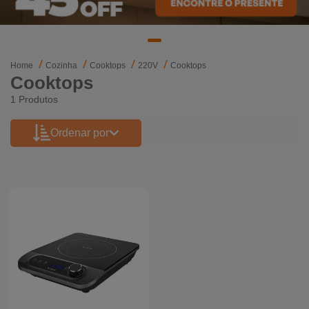
Mixers
Processadores
Home
Cozinha
Cooktops
220V
Cooktops
Cooktops
Coifas
1 Produtos
Churrasqueiras
Ordenar por
Panelas Elétricas
Torradeiras
Máquina de Waffle
Bebedouros
Cooktops