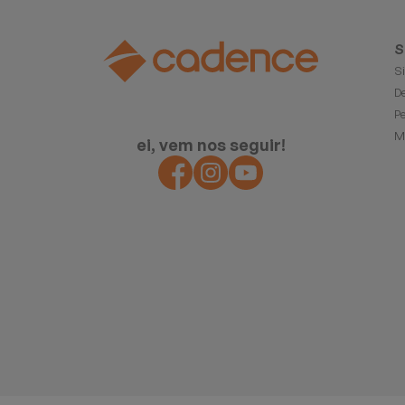
S
S
D
P
M
ei, vem nos seguir!