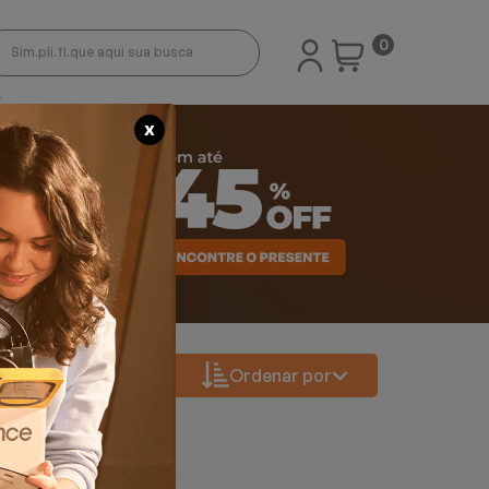
0
X
Ordenar por