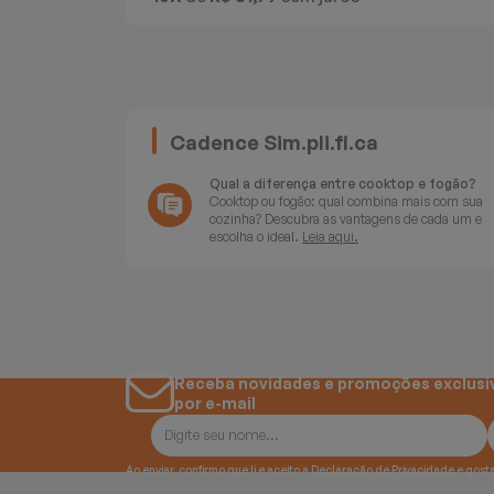
Batedeiras
Cadence Sim.pli.fi.ca
Qual a diferença entre cooktop e fogão?
Cooktop ou fogão: qual combina mais com sua
cozinha? Descubra as vantagens de cada um e
escolha o ideal.
Leia aqui.
Receba novidades e promoções exclusi
por e-mail
Ao enviar, confirmo que li e aceito a
Declaração de Privacidade