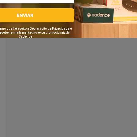
ENVIAR
irmo que li e aceito a
Declaração de Privacidade
e
receber e-mails marketing e/ou promocionais da
Cadence