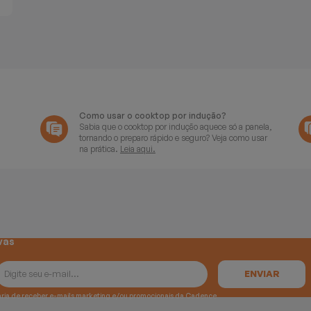
Como usar o cooktop por indução?
Sabia que o cooktop por indução aquece só a panela,
tornando o preparo rápido e seguro? Veja como usar
na prática.
Leia aqui.
vas
e gostaria de receber e-mails marketing e/ou promocionais da Cadence