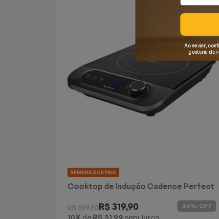
Mixers
Processadores
Ao enviar, conf
gostaria de 
Coifas
Churrasqueiras
Panelas Elétricas
Torradeiras
Máquina de Waffle
Bebedouros
Cooktop de Indução Cadence Perfect
Cuisine
Cooktops
R$ 319,90
46% OFF
R$ 599,90
10X
de
R$ 31,99
sem juros