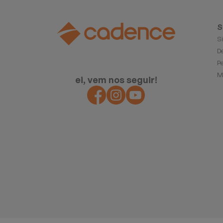
S
S
D
P
M
ei, vem nos seguir!