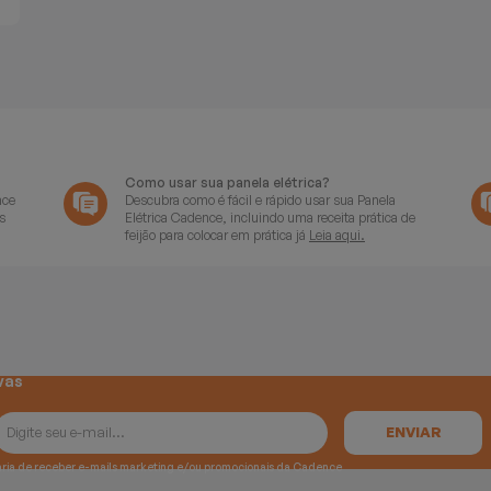
Como usar sua panela elétrica?
nce
Descubra como é fácil e rápido usar sua Panela
s
Elétrica Cadence, incluindo uma receita prática de
feijão para colocar em prática já
Leia aqui.
vas
e gostaria de receber e-mails marketing e/ou promocionais da Cadence