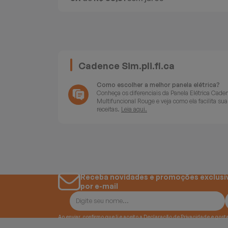
Batedeiras
Cadence Sim.pli.fi.ca
Como escolher a melhor panela elétrica?
Conheça os diferenciais da Panela Elétrica Cade
Multifuncional Rouge e veja como ela facilita sua
receitas.
Leia aqui.
Receba novidades e promoções exclusi
por e-mail
Ao enviar, confirmo que li e aceito a
Declaração de Privacidade