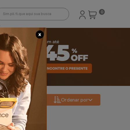
0
X
Ordenar por