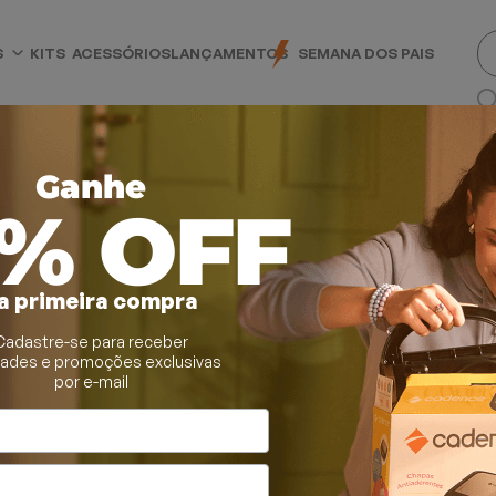
S
KITS
ACESSÓRIOS
LANÇAMENTOS
SEMANA DOS PAIS
Ganhe
0% OFF
a primeira compra
Cadastre-se para receber
Elétricas
dades e promoções exclusivas
por e-mail