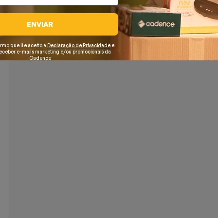
ENVIAR
irmo que li e aceito a
Declaração de Privacidade
e
receber e-mails marketing e/ou promocionais da
Cadence