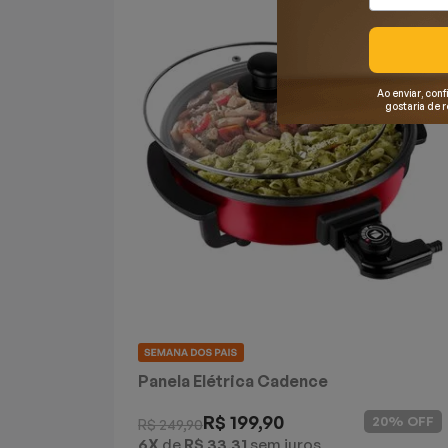
Mixers
Processadores
Ao enviar, conf
gostaria de 
Coifas
Churrasqueiras
Panelas Elétricas
Torradeiras
Máquina de Waffle
Bebedouros
Panela Elétrica Cadence
Multifuncional Rouge
Cooktops
R$ 199,90
20% OFF
R$ 249,90
6X
de
R$ 33,31
sem juros