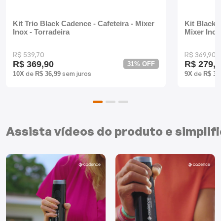
Batedeiras
Kit Trio Black Cadence - Cafeteira - Mixer
Kit Black 
Inox - Torradeira
Mixer Inox
R$ 539,70
R$ 369,90
4 lâminas inox
R$ 369,90
R$ 279,9
31% OFF
Mais eficiente
de
sem juros
de
10X
R$ 36,99
9X
R$ 31
Assista vídeos do produto e simplif