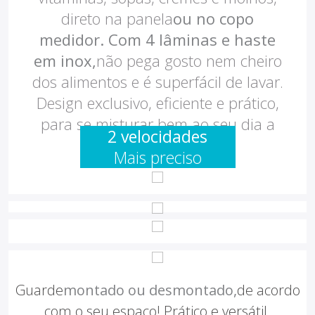
direto na panela
ou no copo
medidor. Com 4 lâminas e haste
em inox,
não pega gosto nem cheiro
dos alimentos e é superfácil de lavar.
Design exclusivo, eficiente e prático,
para se misturar bem ao seu dia a
2 velocidades
dia.
Mais preciso
Guarde
montado ou desmontado,
de acordo
com o seu espaço! Prático e versátil.