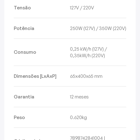
Tensão
127V / 220V
Potência
250W (127V) / 350W (220V)
0,25 kW/h (127V) /
Consumo
0,35kW/h (220V)
Dimensões [LxAxP]
65x400x65 mm
Garantia
12 meses
Peso
0.620kg
7898742841004 |