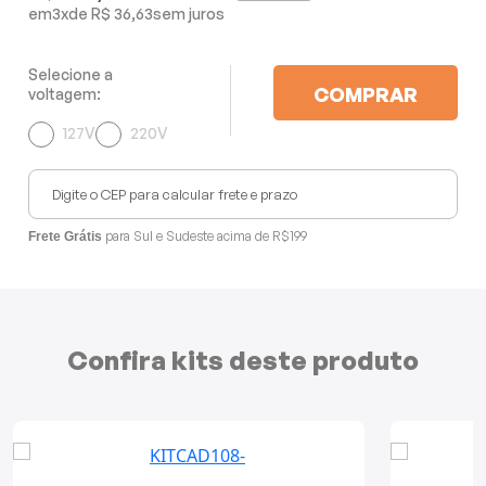
Mixers
3
x
R$ 36,63
Processadores
Selecione a
COMPRAR
voltagem:
Copo Medidor Grátis
Coifas
127V
220V
500ml
Churrasqueiras
Panelas Elétricas
para Sul e Sudeste acima de R$199
Frete Grátis
Torradeiras
Máquina de Waffle
Confira kits deste produto
Bebedouros
Cooktops