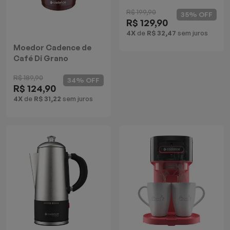
Copo Térmico
Batedeiras
R$ 199,90
35% OFF
R$ 129,90
4X
de
R$ 32,47
sem juros
Moedor Cadence de
Café Di Grano
R$ 189,90
34% OFF
R$ 124,90
4X
de
R$ 31,22
sem juros