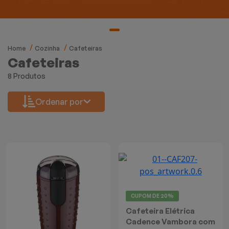
Mixers
Processadores
Home
Cozinha
Cafeteiras
Coifas
Cafeteiras
8 Produtos
Churrasqueiras
Ordenar por
Panelas Elétricas
Torradeiras
Máquina de Waffle
Bebedouros
CUPOM DE
20%
Cafeteira Elétrica
Cooktops
Cadence Vambora com