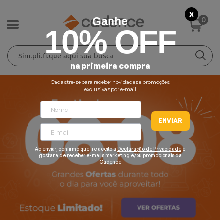
X
0
Ganhe
10% OFF
Cuidados Pessoais
Conforto Térmico
Cozinha
Lar
na primeira compra
Blenders
Ferros e Passadeiras
Aquecedores
Escovas Secadoras
Cadastre-se para receber novidades e promoções
exclusivas por e-mail
Liquidificadores
Climatizadores
Secadores
ENVIAR
Grills e Sanduicheiras
Ventiladores
Cortadores de Cabelo
Ao enviar, confirmo que li e aceito a
Declaração de Privacidade
e
Chaleiras Elétricas
Pranchas
gostaria de receber e-mails marketing e/ou promocionais da
Cadence
Cafeteiras
Fritadeiras