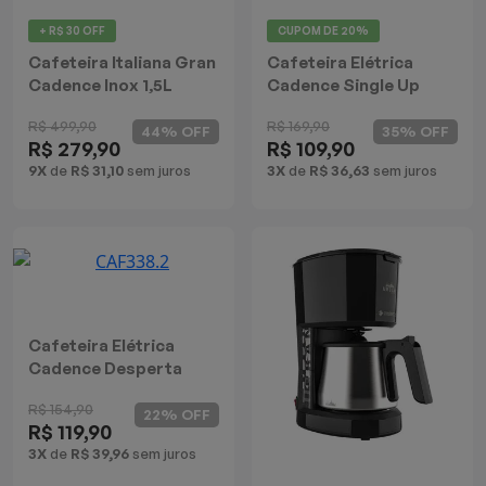
+ R$ 30 OFF
CUPOM DE
20%
Cafeteira Italiana Gran
Cafeteira Elétrica
Cadence Inox 1,5L
Cadence Single Up
R$ 499,90
R$ 169,90
44% OFF
35% OFF
R$ 279,90
R$ 109,90
9X
de
R$ 31,10
sem juros
3X
de
R$ 36,63
sem juros
Cafeteira Elétrica
Cadence Desperta
Contrast
R$ 154,90
22% OFF
R$ 119,90
3X
de
R$ 39,96
sem juros