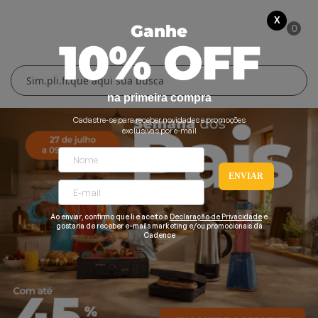
X
0
Ganhe
10% OFF
Cuidados Pessoais
Conforto Térmico
Cozinha
Lar
na primeira compra
Blenders
Ferros e Passadeiras
Aquecedores
Escovas Secadoras
Cadastre-se para receber novidades e promoções
exclusivas por e-mail
Liquidificadores
Climatizadores
Secadores
ENVIAR
Grills e Sanduicheiras
Ventiladores
Cortadores de Cabelo
Chaleiras Elétricas
Pranchas
Ao enviar, confirmo que li e aceito a
Declaração de Privacidade
e
gostaria de receber e-mails marketing e/ou promocionais da
Cadence
Cafeteiras
Fritadeiras