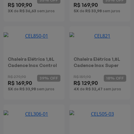
R$ 109,90
R$ 169,90
Batedeiras
3X
de
R$ 36,63
sem juros
5X
de
R$ 33,98
sem juros
Chaleira Elétrica 1,8L
Chaleira Elétrica 1,8L
Cadence Inox Control
Cadence Inox Super
R$ 279,90
R$ 159,90
39% OFF
18% OFF
R$ 169,90
R$ 129,90
5X
de
R$ 33,98
sem juros
4X
de
R$ 32,47
sem juros