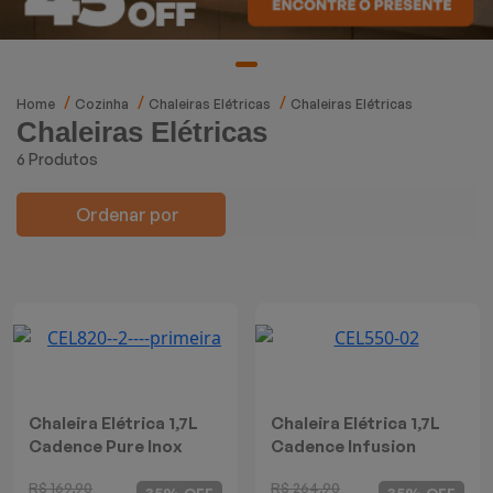
Mixers
Processadores
Home
Cozinha
Chaleiras Elétricas
Chaleiras Elétricas
Chaleiras Elétricas
Coifas
6 Produtos
Churrasqueiras
Ordenar por
Panelas Elétricas
Torradeiras
Máquina de Waffle
Bebedouros
Chaleira Elétrica 1,7L
Chaleira Elétrica 1,7L
Cadence Pure Inox
Cadence Infusion
Cooktops
R$ 169,90
R$ 264,90
35% OFF
35% OFF