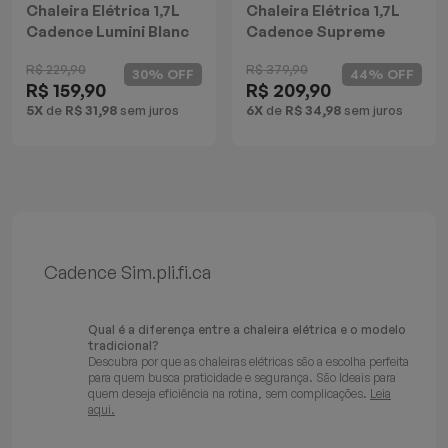
Chaleira Elétrica 1,7L
Chaleira Elétrica 1,7L
Cadence Lumini Blanc
Cadence Supreme
Control Inox
R$ 229,90
R$ 379,90
30% OFF
44% OFF
R$ 159,90
R$ 209,90
5X
de
R$ 31,98
sem juros
6X
de
R$ 34,98
sem juros
Cadence Sim.pli.fi.ca
Qual é a diferença entre a chaleira elétrica e o modelo
tradicional?
Descubra por que as chaleiras elétricas são a escolha perfeita
para quem busca praticidade e segurança. São Ideais para
quem deseja eficiência na rotina, sem complicações.
Leia
aqui.