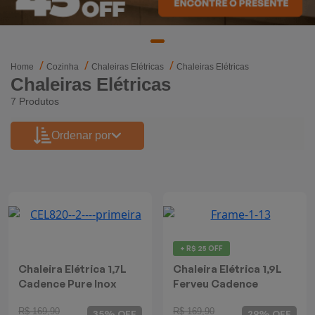
Mixers
Processadores
Home
Cozinha
Chaleiras Elétricas
Chaleiras Elétricas
Chaleiras Elétricas
Coifas
7 Produtos
Churrasqueiras
Ordenar por
Panelas Elétricas
Torradeiras
Máquina de Waffle
+ R$ 25 OFF
Bebedouros
Chaleira Elétrica 1,7L
Chaleira Elétrica 1,9L
Cadence Pure Inox
Ferveu Cadence
Cooktops
R$ 169,90
R$ 169,90
35% OFF
29% OFF