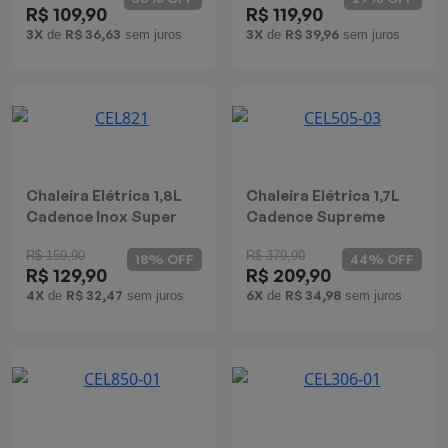
R$ 109,90
R$ 119,90
Batedeiras
3X
R$ 36,63
3X
R$ 39,96
de
sem juros
de
sem juros
Chaleira Elétrica 1,8L
Chaleira Elétrica 1,7L
Cadence Inox Super
Cadence Supreme
Control Inox
R$ 159,90
R$ 379,90
18% OFF
44% OFF
R$ 129,90
R$ 209,90
4X
R$ 32,47
6X
R$ 34,98
de
sem juros
de
sem juros