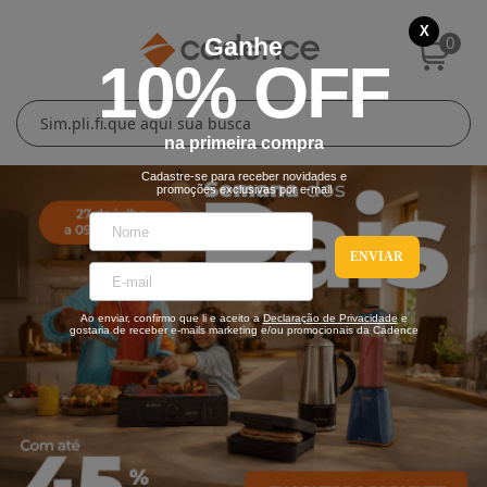
X
Ganhe
0
10% OFF
Cuidados Pessoais
Conforto Térmico
Cozinha
Lar
na primeira compra
Blenders
Ferros e Passadeiras
Aquecedores
Escovas Secadoras
Cadastre-se para receber novidades e
promoções exclusivas por e-mail
Liquidificadores
Climatizadores
Secadores
ENVIAR
Grills e Sanduicheiras
Ventiladores
Cortadores de Cabelo
Ao enviar, confirmo que li e aceito a
Declaração de Privacidade
e
Chaleiras Elétricas
Pranchas
gostaria de receber e-mails marketing e/ou promocionais da Cadence
Cafeteiras
Fritadeiras