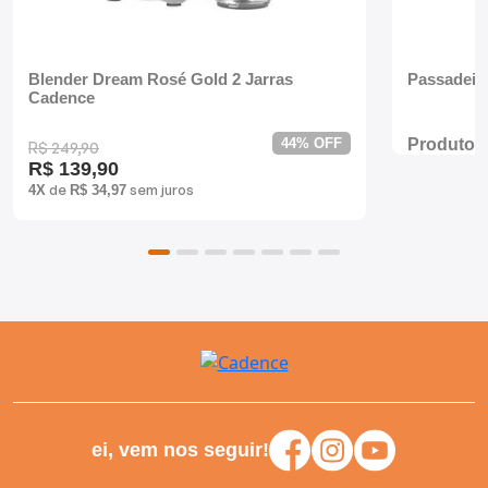
Batedeiras
Blender Dream Rosé Gold 2 Jarras
Passadeir
Cadence
44% OFF
Produto 
R$ 249,90
R$ 139,90
de
sem juros
4X
R$ 34,97
ei, vem nos seguir!