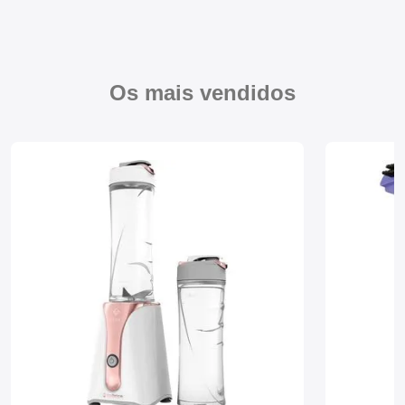
Mixers
Processadores
Os mais vendidos
Coifas
Churrasqueiras
Panelas Elétricas
Torradeiras
Máquina de Waffle
Bebedouros
Cooktops