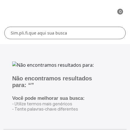
0
Cuidados Pessoais
Conforto Térmico
Cozinha
Lar
Blenders
Ferros e Passadeiras
Aquecedores
Escovas Secadoras
Liquidificadores
Climatizadores
Secadores
Grills e Sanduicheiras
Ventiladores
Cortadores de Cabelo
Não encontramos resultados
para: “”
Chaleiras Elétricas
Pranchas
Você pode melhorar sua busca:
Cafeteiras
- Utilize termos mais genéricos
- Tente palavras-chave diferentes
Fritadeiras