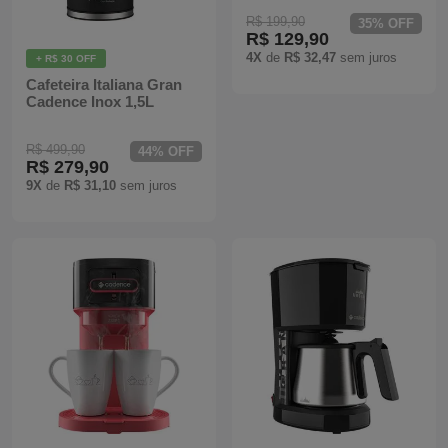
R$ 199,90
Batedeiras
35% OFF
R$ 129,90
4X
de
R$ 32,47
sem juros
+ R$ 30 OFF
Cafeteira Italiana Gran
Cadence Inox 1,5L
R$ 499,90
44% OFF
R$ 279,90
9X
de
R$ 31,10
sem juros