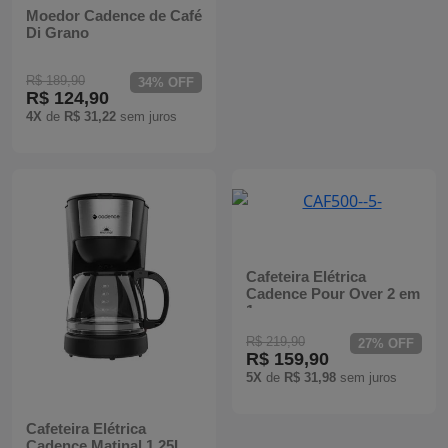
Moedor Cadence de Café
Di Grano
R$ 189,90
34% OFF
R$ 124,90
4X
de
R$ 31,22
sem juros
Cafeteira Elétrica
Cadence Pour Over 2 em
1
R$ 219,90
27% OFF
R$ 159,90
5X
de
R$ 31,98
sem juros
Cafeteira Elétrica
Cadence Matinal 1,25L