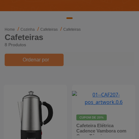
Mixers
Processadores
Home
Cozinha
Cafeteiras
Cafeteiras
Cafeteiras
Coifas
8 Produtos
Churrasqueiras
Ordenar por
Panelas Elétricas
Torradeiras
Máquina de Waffle
Bebedouros
CUPOM DE
20%
Cafeteira Elétrica
Cooktops
Cadence Vambora com
Copo Térmico