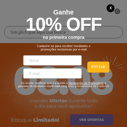
X
Ganhe
0
10% OFF
Cuidados Pessoais
Conforto Térmico
Cozinha
Lar
na primeira compra
Blenders
Ferros e Passadeiras
Aquecedores
Escovas Secadoras
Cadastre-se para receber novidades e
promoções exclusivas por e-mail
Liquidificadores
Climatizadores
Secadores
ENVIAR
Grills e Sanduicheiras
Ventiladores
Cortadores de Cabelo
Ao enviar, confirmo que li e aceito a
Declaração de Privacidade
e
Chaleiras Elétricas
Pranchas
gostaria de receber e-mails marketing e/ou promocionais da Cadence
Cafeteiras
Fritadeiras